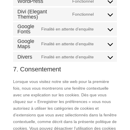
WordPress
Fonctionnel
Consent
to
Divi (Elegant
Fonctionnel
Themes)
Consent
service
to
wordpress
Google
Finalité en attente d’enquête
service
Fonts
Consent
divi-
to
Google
Finalité en attente d’enquête
(elegant-
service
Maps
Consent
themes)
google-
to
Divers
Finalité en attente d’enquête
fonts
Consent
service
to
google-
7. Consentement
service
maps
divers
Lorsque vous visitez notre site web pour la première
fois, nous vous montrerons une fenêtre contextuelle
avec une explication sur les cookies. Dès que vous
cliquez sur « Enregistrer les préférences » vous nous
autorisez à utiliser les catégories de cookies et
d’extensions que vous avez sélectionnés dans la fenêtre
contextuelle, comme décrit dans la présente politique de
cookies. Vous pouvez désactiver l’utilisation des cookies